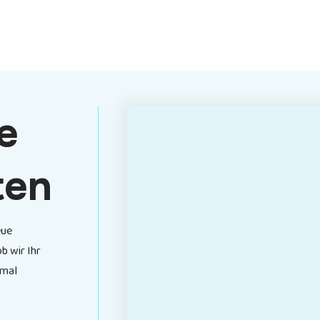
e
ten
eue
b wir Ihr
tmal