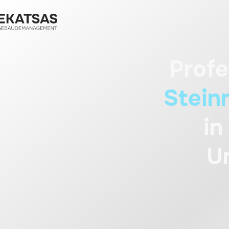
Profe
Stein
in
U