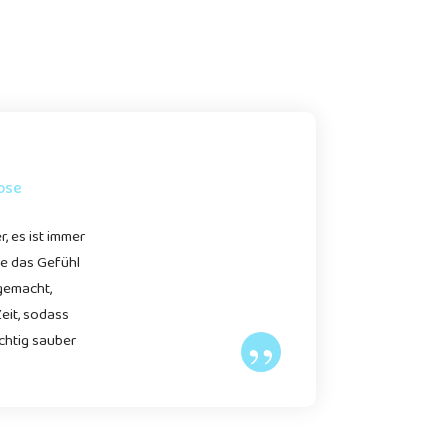
ose
r, es ist immer
be das Gefühl
 gemacht,
eit, sodass
”
ichtig sauber